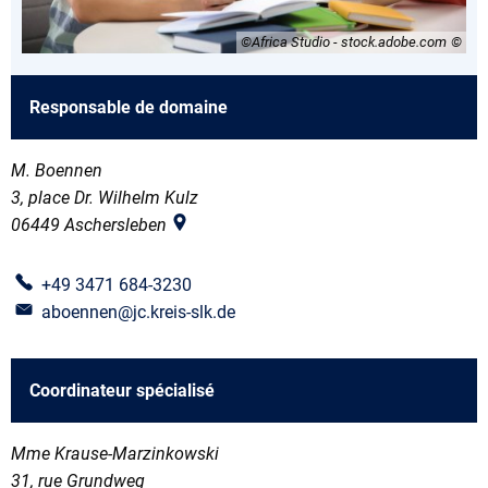
©Africa Studio - stock.adobe.com
Responsable de domaine
M. Boennen
3, place Dr. Wilhelm Kulz
06449
Aschersleben
+49 3471 684-3230
aboennen@jc.kreis-slk.de
Coordinateur spécialisé
Mme Krause-Marzinkowski
31, rue Grundweg