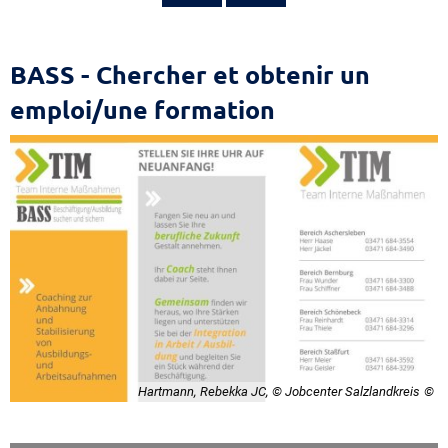
Conseil
BASS - Chercher et obtenir un
en
emploi/une formation
insertion
professionnelle
BASS
Hartmann, Rebekka JC, © Jobcenter Salzlandkreis