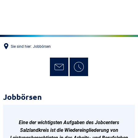
MENÜ
Sie sind hier:
Jobbörsen
Jobbörsen
Jobbörsen
Eine der wichtigsten Aufgaben des Jobcenters
Salzlandkreis ist die Wiedereingliederung von
Leistungsberechtigten in das Arbeits- und Berufsleben