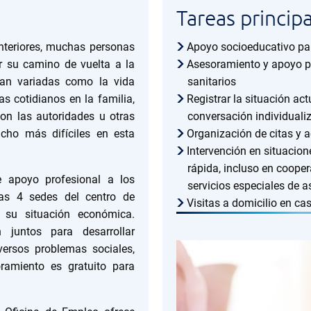
Tareas princip
nteriores, muchas personas
Apoyo socioeducativo par
r su camino de vuelta a la
Asesoramiento y apoyo pa
tan variadas como la vida
sanitarios
 cotidianos en la familia,
Registrar la situación ac
on las autoridades u otras
conversación individuali
cho más difíciles en esta
Organización de citas y 
Intervención en situacione
rápida, incluso en cooper
e apoyo profesional a los
servicios especiales de 
las 4 sedes del centro de
Visitas a domicilio en ca
e su situación económica.
juntos para desarrollar
versos problemas sociales,
oramiento es gratuito para