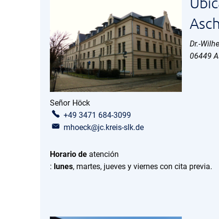
Ubic
Asch
Dr.-Wilh
06449
A
Señor
Höck
Sr. Höck
+49 3471 684-3099
mhoeck@jc.kreis-slk.de
Horario de
atención
:
lunes
, martes, jueves y viernes con cita previa.