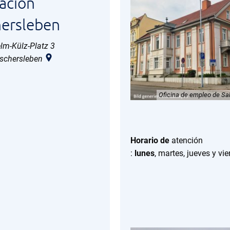
ación
ersleben
elm-Külz-Platz 3
schersleben
Oficina de empleo de Sa
Horario de
atención
:
lunes
, martes, jueves y vie