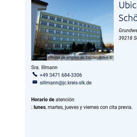
Ubic
Sch
Grundwe
39218
S
Oficina de empleo de Salzlandkreis
Sra.
Illmann
Sra. Illmann
+49 3471 684-3306
sillmann@jc.kreis-slk.de
Horario de
atención
:
lunes
, martes, jueves y viernes con cita previa.