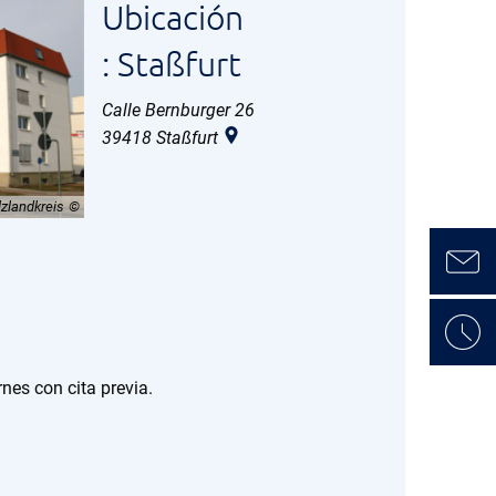
Ubicación
: Staßfurt
Calle Bernburger 26
39418
Staßfurt
lzlandkreis
rnes con cita previa.