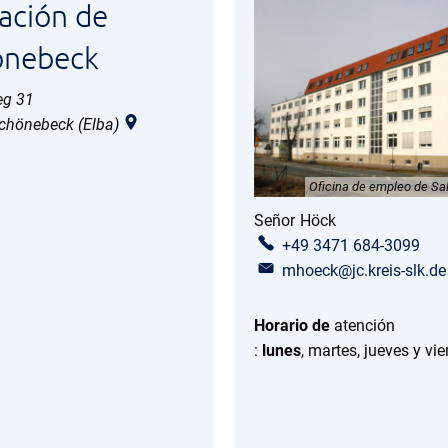
ación de
önebeck
g 31
chönebeck (Elba)
Oficina de empleo de Sa
Señor
Höck
Sr. Höck
+49 3471 684-3099
mhoeck@jc.kreis-slk.de
Horario de
atención
:
lunes
, martes, jueves y vie