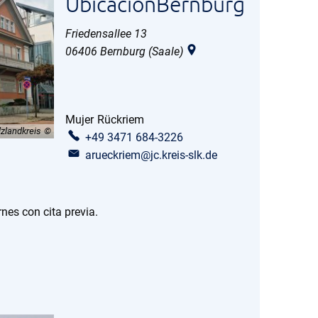
UbicaciónBernburg
Friedensallee 13
06406
Bernburg (Saale)
Mujer
Rückriem
Sra. Rückriem
lzlandkreis
+49 3471 684-3226
arueckriem@jc.kreis-slk.de
rnes con cita previa.