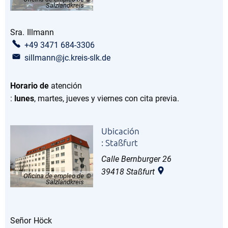
Salzlandkreis
Sra.
Illmann
Sra. Illmann
+49 3471 684-3306
sillmann@jc.kreis-slk.de
Horario de
atención
:
lunes
, martes, jueves y viernes con cita previa.
Ubicación
: Staßfurt
Calle Bernburger 26
39418
Staßfurt
Oficina de empleo de
Salzlandkreis
Señor
Höck
Sr. Höck