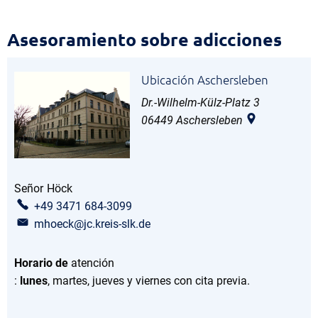
Asesoramiento
Asesoramiento sobre adicciones
sobre
Ubicación Aschersleben
adicciones
Dr.-Wilhelm-Külz-Platz 3
06449
Aschersleben
Señor
Höck
Sr. Höck
+49 3471 684-3099
mhoeck@jc.kreis-slk.de
Horario de
atención
:
lunes
, martes, jueves y viernes con cita previa.