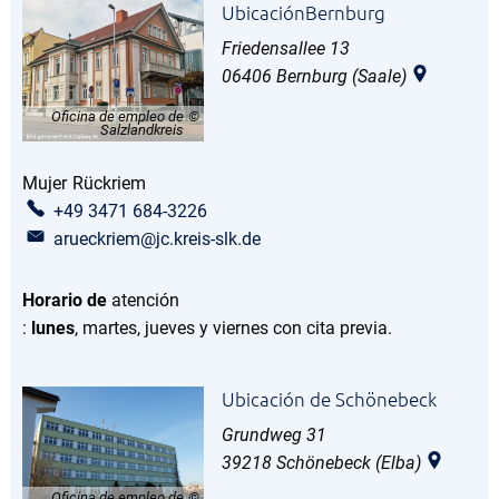
UbicaciónBernburg
Friedensallee 13
06406
Bernburg (Saale)
Oficina de empleo de
Salzlandkreis
Mujer
Rückriem
Sra. Rückriem
+49 3471 684-3226
arueckriem@jc.kreis-slk.de
Horario de
atención
:
lunes
, martes, jueves y viernes con cita previa.
Ubicación de Schönebeck
Grundweg 31
39218
Schönebeck (Elba)
Oficina de empleo de