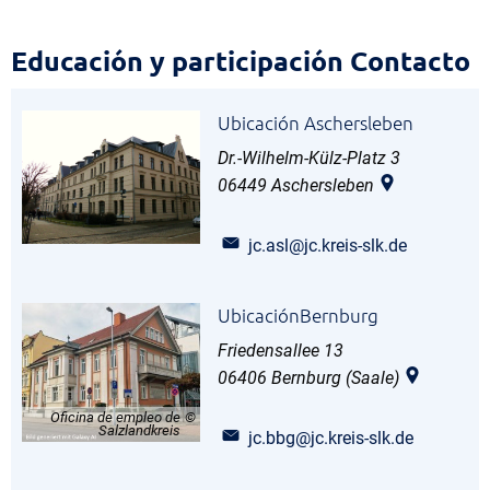
Educación
Educación y participación Contacto
y
Ubicación Aschersleben
participación
Dr.-Wilhelm-Külz-Platz 3
Contacto
06449
Aschersleben
jc.asl@jc.kreis-slk.de
UbicaciónBernburg
Friedensallee 13
06406
Bernburg (Saale)
Oficina de empleo de
Salzlandkreis
jc.bbg@jc.kreis-slk.de