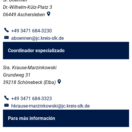
Dr.-Wilhelm-Külz-Platz 3
06449
Aschersleben
+49 3471 684-3230
aboennen@jc.kreis-slk.de
Coordinador especializado
Sra. Krause-Marzinkowski
Grundweg 31
39218
Schönebeck (Elba)
+49 3471 684-3323
hkrause-marzinkowski@jc.kreis-slk.de
Para más información