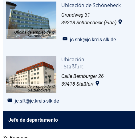
Ubicación de Schönebeck
Grundweg 31
39218
Schönebeck (Elba)
Oficina de empleo de
Salzlandkreis
jc.sbk@jc.kreis-slk.de
Ubicación
: Staßfurt
Calle Bernburger 26
39418
Staßfurt
Oficina de empleo de
Salzlandkreis
jc.sft@jc.kreis-slk.de
Jefe de departamento
Sr. Boennen