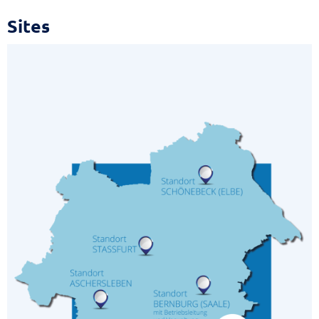
Sites
Sites