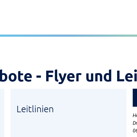
te - Flyer und Lei
Leitlinien
H
Dr
0