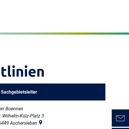
Seite einstellen
MENÜ
tlinien
Sachgebietsleiter
err Boennen
.-Wilhelm-Külz-Platz 3
6449
Aschersleben