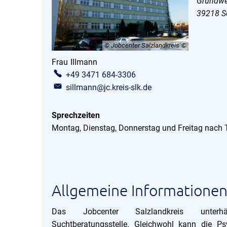
Grundwe
39218
S
© Jobcenter Salzlandkreis
Frau
Illmann
Frau Illmann
+49 3471 684-3306
sillmann@jc.kreis-slk.de
Sprechzeiten
Montag, Dienstag, Donnerstag und Freitag nach
Allgemeine Informatione
Das Jobcenter Salzlandkreis unterh
Suchtberatungsstelle. Gleichwohl kann die Ps