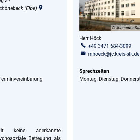
g 31
chönebeck (Elbe)
© Jobcenter Sal
Herr
Höck
Herr Höck
+49 3471 684-3099
mhoeck@jc.kreis-slk.de
Sprechzeiten
 Terminvereinbarung
Montag, Dienstag, Donners
n
ält keine anerkannte
ychosoziale Betreuung als