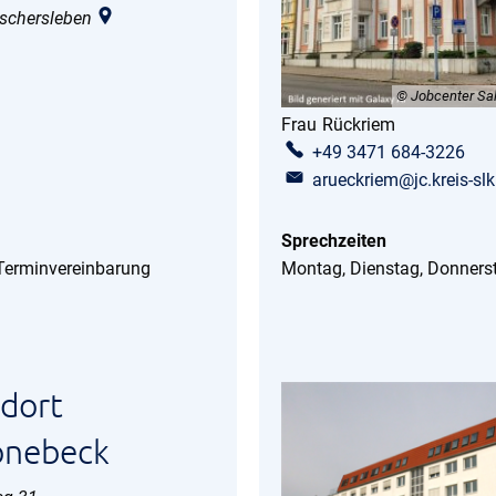
schersleben
© Jobcenter Sal
Frau
Rückriem
Frau Rückr
+49 3471 684-3226
arueckriem@jc.kreis-slk
Sprechzeiten
 Terminvereinbarung
Montag, Dienstag, Donners
dort
önebeck