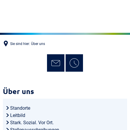
MENÜ
Sie sind hier:
Über uns
Über
Über uns
uns
Standorte
Leitbild
Stark. Sozial. Vor Ort.
Stellenausschreibungen