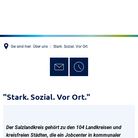
MENÜ
Sie sind hier:
Über uns
Stark. Sozial. Vor Ort.
Stark.
"Stark. Sozial. Vor Ort."
Sozial.
Vor
Ort.
Der Salzlandkreis gehört zu den 104 Landkreisen und
kreisfreien Städten, die ein Jobcenter in kommunaler