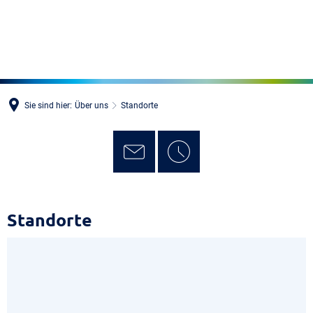
MENÜ
Sie sind hier:
Über uns
Standorte
Standorte
Standorte