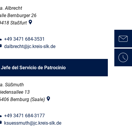
a. Albrecht
alle Bernburger 26
9418
Staßfurt
+49 3471 684-3531
dalbrecht@jc.kreis-slk.de
Jefe del Servicio de Patrocinio
ra. Süßmuth
riedensallee 13
6406
Bernburg (Saale)
+49 3471 684-3177
ksuessmuth@jc.kreis-slk.de