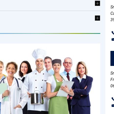
Sr
C
3
S
F
0