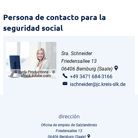
Seguridad
Persona de contacto para la
social
seguridad social
de
los
Sra. Schneider
empresarios
Friedensallee 13
06406
Bernburg (Saale)
© Syda Productions -
stock.adobe.com
+49 3471 684-3166
ischneider@jc.kreis-slk.de
dirección
Oficina de empleo de Salzlandkreis
Friedensallee 13
06406
Bernburg (Saale)