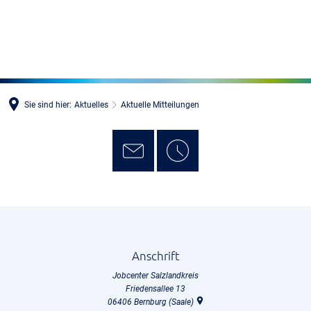
MENÜ
Sie sind hier:
Aktuelles
Aktuelle Mitteilungen
Aktuelle
Mitteilungen
Anschrift
2024
Jobcenter Salzlandkreis
Friedensallee 13
06406
Bernburg (Saale)